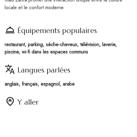
locale et le confort moderne.
room_service
Équipements populaires
restaurant, parking, sèche-cheveux, télévision, laverie,
piscine, wi-fi dans les espaces communs
translate
Langues parlées
anglais, français, espagnol, arabe
home_pin
Y aller