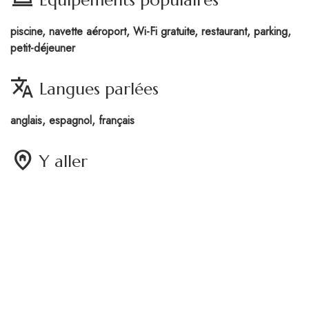
piscine, navette aéroport, Wi-Fi gratuite, restaurant, parking,
petit-déjeuner
translate
Langues parlées
anglais, espagnol, français
home_pin
Y aller