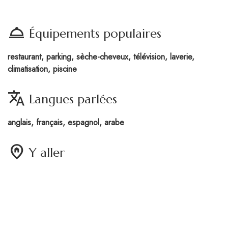
room_service
Équipements populaires
restaurant, parking, sèche-cheveux, télévision, laverie,
climatisation, piscine
translate
Langues parlées
anglais, français, espagnol, arabe
home_pin
Y aller