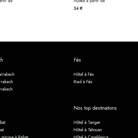
artir de
Nuitée à partir de
34 €
ch
Fès
arrakech
Hôtel à Fès
rrakech
Riad à Fès
rrakech
Nos top destinations
bat
Hôtel à Tanger
at
Hôtel à Tétouan
 piscine à Rabat
Hôtel à Casablanca