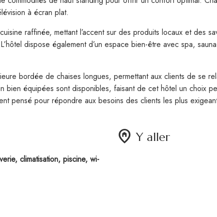
commodités de haut standing pour offrir un confort optimal. Chaq
lévision à écran plat.
uisine raffinée, mettant l’accent sur des produits locaux et des sav
. L’hôtel dispose également d’un espace bien-être avec spa, sauna
érieure bordée de chaises longues, permettant aux clients de se rel
on bien équipées sont disponibles, faisant de cet hôtel un choix pe
nt pensé pour répondre aux besoins des clients les plus exigeant
home_pin
Y aller
erie, climatisation, piscine, wi-