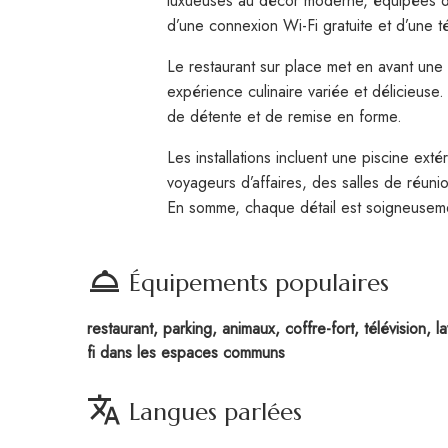
luxueuses au décor moderne, équipées de 
d’une connexion Wi-Fi gratuite et d’une té
Le restaurant sur place met en avant une c
expérience culinaire variée et délicieuse
de détente et de remise en forme.
Les installations incluent une piscine ext
voyageurs d’affaires, des salles de réuni
En somme, chaque détail est soigneuseme
room_service
Équipements populaires
restaurant, parking, animaux, coffre-fort, télévision, lav
fi dans les espaces communs
translate
Langues parlées