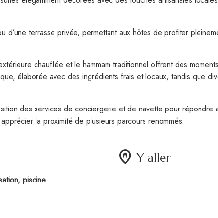
suites élégamment décorées avec des touches artisanales locales,
d’une terrasse privée, permettant aux hôtes de profiter pleinemen
extérieure chauffée et le hammam traditionnel offrent des moments
tique, élaborée avec des ingrédients frais et locaux, tandis que di
ition des services de conciergerie et de navette pour répondre au
 apprécier la proximité de plusieurs parcours renommés.
home_pin
Y aller
sation, piscine