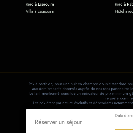
Riad à Essaouira
Riad à Rab
Villa à Essaouira
Hôtel avec
Prix à partir de, pour une nuit en chambre double standard pou
aux derniers tarifs observés auprès de nos sites partenaires
Le tarif mentionné constitue un indicateur de prix minimum gén
interprété comme 
Les prix étant par nature évolutifs et dépendants notamment
Date d'arr
Réserver un séjour