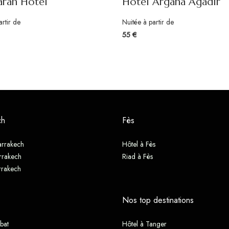
arah Hotel
Hotel Argana Agadir
artir de
Nuitée à partir de
55 €
ch
Fès
arrakech
Hôtel à Fès
rrakech
Riad à Fès
rrakech
Nos top destinations
bat
Hôtel à Tanger