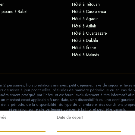
at
Hôtel à Tétouan
 piscine à Rabat
Hôtel à Casablanca
Hôtel à Agadir
Hôtel à Asilah
Hôtel à Ouarzazate
Hôtel à Dakhla
Hôtel à Ifrane
Hôtel à Meknès
r 2 personnes, hors prestations annexes, petit déjeuner, taxe de séjour et taxes 
 lors de mises à jour ponctuelles, réalisées de manière périodique ou en cas de v
éralement pratiqué par l’hôtel et est fourni exclusivement à titre informatif af
un montant exact applicable à une date, une disponibilité ou une configuration 
 de la période, de la disponibilité, du type de chambre et des conditions propre
réservation sur le site partenaire concerné fait foi et peut être garanti.
ivée
Date de départ
RIAD & RESORT © 2026
Mentions légales