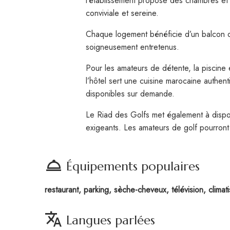
l’établissement propose des chambres et 
conviviale et sereine.
Chaque logement bénéficie d’un balcon ou 
soigneusement entretenus.
Pour les amateurs de détente, la piscine 
l’hôtel sert une cuisine marocaine authen
disponibles sur demande.
Le Riad des Golfs met également à dispos
exigeants. Les amateurs de golf pourront
room_service
Équipements populaires
restaurant, parking, sèche-cheveux, télévision, climati
translate
Langues parlées