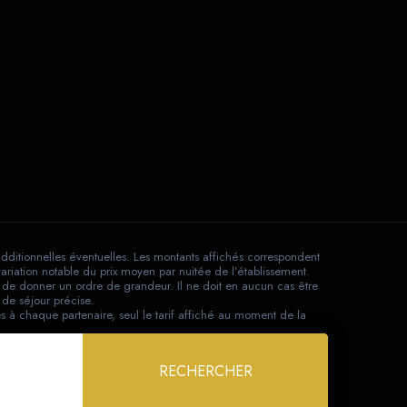
additionnelles éventuelles. Les montants affichés correspondent
ariation notable du prix moyen par nuitée de l’établissement.
in de donner un ordre de grandeur. Il ne doit en aucun cas être
de séjour précise.
s à chaque partenaire, seul le tarif affiché au moment de la
RECHERCHER