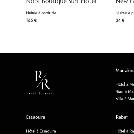
Nobi Boutique Surf Hotel
New F
Nuitée à partir de
Nuitée à p
165 €
34 €
Marrake
Hôtel à M
Riad à Ma
Villa à Ma
Essaouira
Rabat
Hôtel à Essaouira
Hôtel à Ra