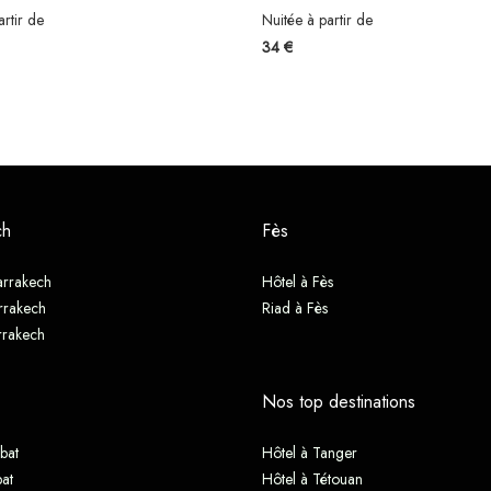
artir de
Nuitée à partir de
34 €
ch
Fès
arrakech
Hôtel à Fès
rrakech
Riad à Fès
rrakech
Nos top destinations
bat
Hôtel à Tanger
at
Hôtel à Tétouan