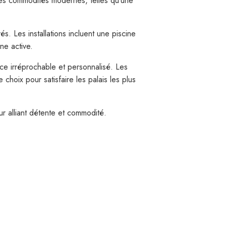
es commodités modernes, telles qu’une
. Les installations incluent une piscine
ne active.
ice irréprochable et personnalisé. Les
 choix pour satisfaire les palais les plus
r alliant détente et commodité.