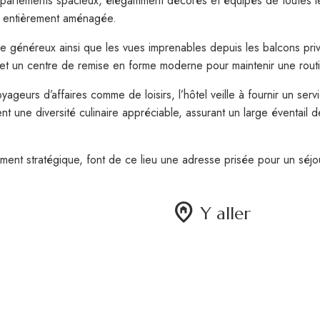
ppartements spacieux, élégamment décorés et équipés de toutes l
ne entièrement aménagée.
 généreux ainsi que les vues imprenables depuis les balcons privés
 et un centre de remise en forme moderne pour maintenir une routi
eurs d’affaires comme de loisirs, l’hôtel veille à fournir un serv
ent une diversité culinaire appréciable, assurant un large éventail de
ent stratégique, font de ce lieu une adresse prisée pour un séjou
home_pin
Y aller