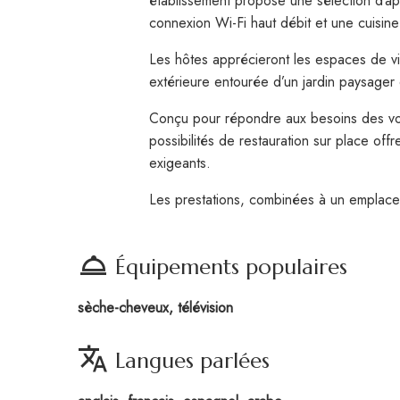
établissement propose une sélection d’a
connexion Wi-Fi haut débit et une cuisi
Les hôtes apprécieront les espaces de vie
extérieure entourée d’un jardin paysager
Conçu pour répondre aux besoins des voyag
possibilités de restauration sur place offr
exigeants.
Les prestations, combinées à un emplacem
room_service
Équipements populaires
sèche-cheveux, télévision
translate
Langues parlées