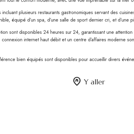
t tout le confort moderne, avec une vue imprenable sur la mer ou
 incluant plusieurs restaurants gastronomiques servant des cuisines 
ble, équipé d’un spa, d’une salle de sport dernier cri, et d’une pi
tion sont disponibles 24 heures sur 24, garantissant une attentio
e connexion internet haut débit et un centre d’affaires moderne son
érence bien équipés sont disponibles pour accueillir divers événe
home_pin
Y aller