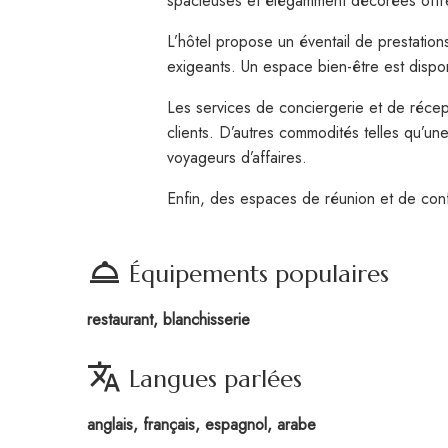
spacieuses et élégamment décorées offren
L’hôtel propose un éventail de prestations
exigeants. Un espace bien-être est disponi
Les services de conciergerie et de récep
clients. D’autres commodités telles qu’un
voyageurs d’affaires.
Enfin, des espaces de réunion et de conf
room_service
Équipements populaires
restaurant, blanchisserie
translate
Langues parlées
anglais, français, espagnol, arabe