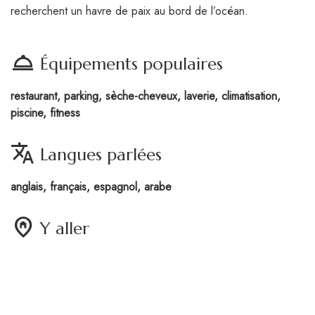
recherchent un havre de paix au bord de l’océan.
room_service
Équipements populaires
restaurant, parking, sèche-cheveux, laverie, climatisation,
piscine, fitness
translate
Langues parlées
anglais, français, espagnol, arabe
home_pin
Y aller