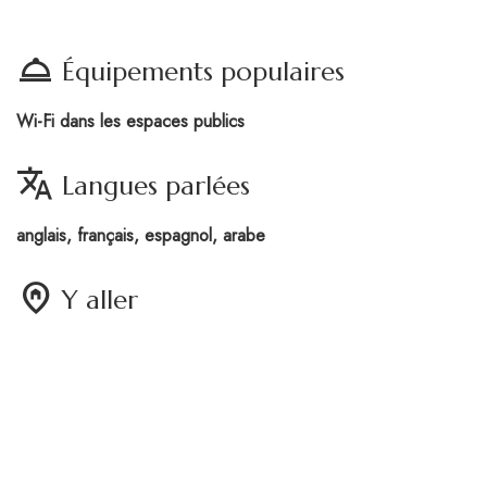
room_service
Équipements populaires
Wi-Fi dans les espaces publics
translate
Langues parlées
anglais, français, espagnol, arabe
home_pin
Y aller