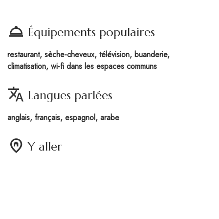
room_service
Équipements populaires
restaurant, sèche-cheveux, télévision, buanderie,
climatisation, wi-fi dans les espaces communs
translate
Langues parlées
anglais, français, espagnol, arabe
home_pin
Y aller