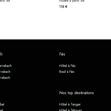
artir de
Nuitée à partir de
118 €
ch
Fès
arrakech
Hôtel à Fès
rrakech
Riad à Fès
rrakech
Nos top destinations
bat
Hôtel à Tanger
at
Hôtel à Tétouan