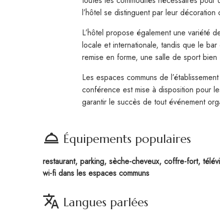
toutes les commodités nécessaires pour un 
l’hôtel se distinguent par leur décoratio
L’hôtel propose également une variété de 
locale et internationale, tandis que le ba
remise en forme, une salle de sport bien
Les espaces communs de l’établissement son
conférence est mise à disposition pour l
garantir le succès de tout événement org
room_service
Équipements populaires
restaurant, parking, sèche-cheveux, coffre-fort, télévi
wi-fi dans les espaces communs
translate
Langues parlées