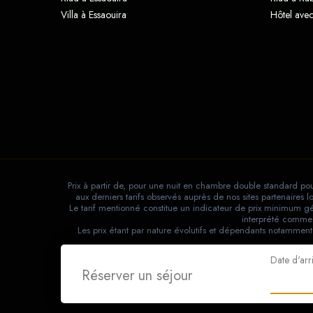
Villa à Essaouira
Hôtel avec
Prix à partir de, pour une nuit en chambre double standard pou
aux derniers tarifs observés auprès de nos sites partenaires
Le tarif mentionné constitue un indicateur de prix minimum gén
interprété comme 
Les prix étant par nature évolutifs et dépendants notamment
Date d'arr
Réserver un séjour