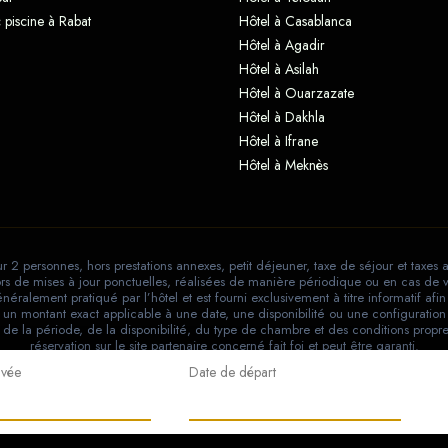
 piscine à Rabat
Hôtel à Casablanca
Hôtel à Agadir
Hôtel à Asilah
Hôtel à Ouarzazate
Hôtel à Dakhla
Hôtel à Ifrane
Hôtel à Meknès
r 2 personnes, hors prestations annexes, petit déjeuner, taxe de séjour et taxes 
 lors de mises à jour ponctuelles, réalisées de manière périodique ou en cas de v
éralement pratiqué par l’hôtel et est fourni exclusivement à titre informatif af
un montant exact applicable à une date, une disponibilité ou une configuration 
 de la période, de la disponibilité, du type de chambre et des conditions propre
réservation sur le site partenaire concerné fait foi et peut être garanti.
ivée
Date de départ
RIAD & RESORT © 2026
Mentions légales