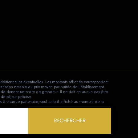
additionnelles éventuelles. Les montants affichés correspondent
ariation notable du prix moyen par nuitée de l’établissement.
in de donner un ordre de grandeur. Il ne doit en aucun cas être
de séjour précise.
s à chaque partenaire, seul le tarif affiché au moment de la
RECHERCHER