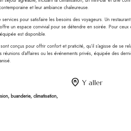
séjour agréable, incluant la climatisation, un mini-bar et une conn
n contemporaine et leur ambiance chaleureuse.
services pour satisfaire les besoins des voyageurs. Un restaurant 
r offre un espace convivial pour se détendre en soirée. Pour ceux q
 équipée est disponible.
t conçus pour offrir confort et praticité, qu’il s’agisse de se rela
es réunions d’affaires ou les événements privés, équipée des derni
anisé.
home_pin
Y aller
sion, buanderie, climatisation,