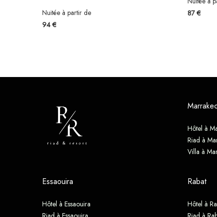
Nuitée à p
Nuitée à partir de
87 €
94 €
Marrake
Hôtel à M
Riad à Ma
Villa à Ma
Essaouira
Rabat
Hôtel à Essaouira
Hôtel à Ra
Riad à Essaouira
Riad à Rab