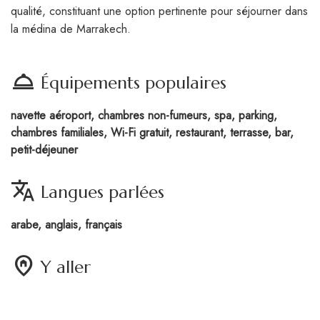
qualité, constituant une option pertinente pour séjourner dans
la médina de Marrakech.
room_service
Équipements populaires
navette aéroport, chambres non-fumeurs, spa, parking,
chambres familiales, Wi-Fi gratuit, restaurant, terrasse, bar,
petit-déjeuner
translate
Langues parlées
arabe, anglais, français
home_pin
Y aller