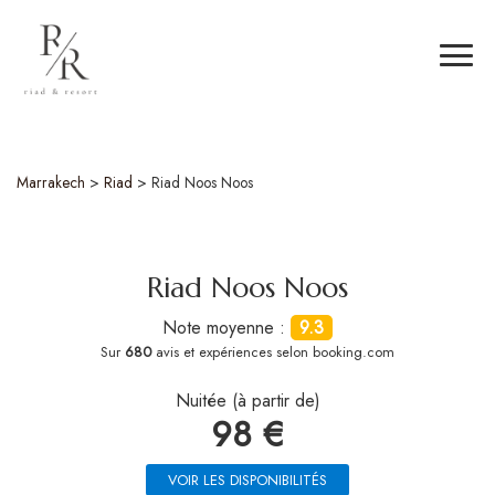
Marrakech
>
Riad
>
Riad Noos Noos
Riad Noos Noos
Note moyenne :
9.3
Sur
680
avis et expériences selon booking.com
Nuitée (à partir de)
98 €
VOIR LES DISPONIBILITÉS