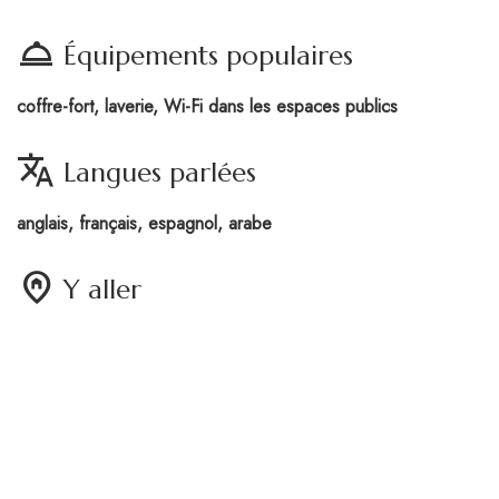
room_service
Équipements populaires
coffre-fort, laverie, Wi-Fi dans les espaces publics
translate
Langues parlées
anglais, français, espagnol, arabe
home_pin
Y aller