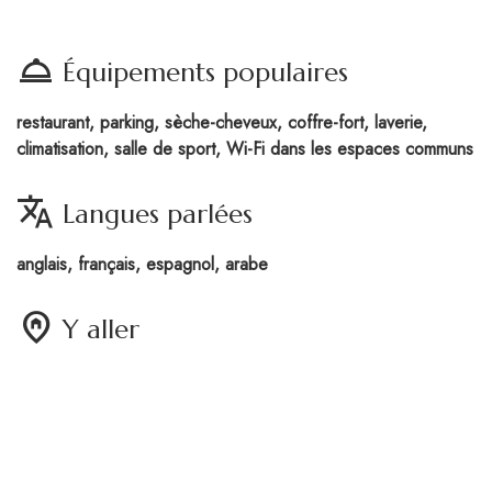
room_service
Équipements populaires
restaurant, parking, sèche-cheveux, coffre-fort, laverie,
climatisation, salle de sport, Wi-Fi dans les espaces communs
translate
Langues parlées
anglais, français, espagnol, arabe
home_pin
Y aller