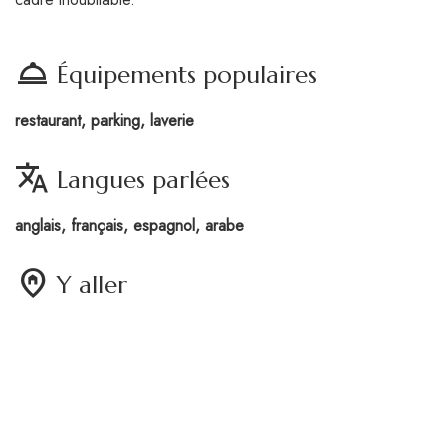
room_service
Équipements populaires
restaurant, parking, laverie
translate
Langues parlées
anglais, français, espagnol, arabe
home_pin
Y aller