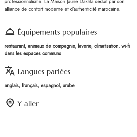
professionnalisme. La Maison Jaune Dakhla séduit par son
alliance de confort moderne et d’authenticité marocaine.
room_service
Équipements populaires
restaurant, animaux de compagnie, laverie, climatisation, wi-fi
dans les espaces communs
translate
Langues parlées
anglais, français, espagnol, arabe
home_pin
Y aller