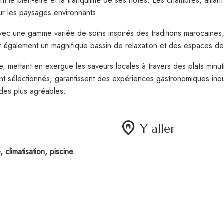
nt le bien-être et la tranquillité de ses hôtes. Les chambres, alli
sur les paysages environnants.
avec une gamme variée de soins inspirés des traditions marocaines,
nt également un magnifique bassin de relaxation et des espaces de
ée, mettant en exergue les saveurs locales à travers des plats min
nt sélectionnés, garantissent des expériences gastronomiques inoub
 des plus agréables.
home_pin
Y aller
 climatisation, piscine