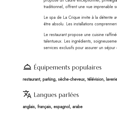
propose un cadre exceptionnel, privilégia
traditionnel, offrent une vue imprenable 
Le spa de La Crique invite à la détente 
être absolu. Les installations comprenne
Le restaurant propose une cuisine raffin
talentueux. Les ingrédients, soigneuseme
services exclusifs pour assurer un séjour
room_service
Équipements populaires
restaurant, parking, sèche-cheveux, télévision, laverie,
translate
Langues parlées
anglais, français, espagnol, arabe