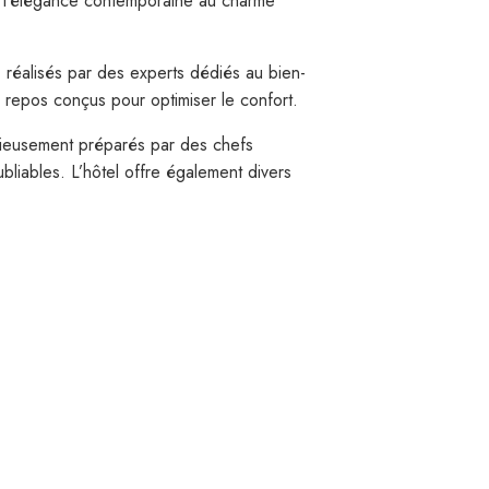
ant l’élégance contemporaine au charme
 réalisés par des experts dédiés au bien-
 repos conçus pour optimiser le confort.
utieusement préparés par des chefs
liables. L’hôtel offre également divers