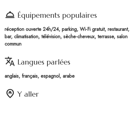
room_service
Équipements populaires
réception ouverte 24h/24, parking, Wi-Fi gratuit, restaurant,
bar, climatisation, télévision, sèche-cheveux, terrasse, salon
commun
translate
Langues parlées
anglais, français, espagnol, arabe
home_pin
Y aller