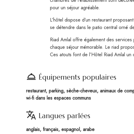
chambres de l’établissement sont décorée
pour un séjour agréable.
L’hôtel dispose d’un restaurant proposant 
se détendre dans le patio central orné de 
Riad Amlal offre également des services 
chaque séjour mémorable. Le riad propose 
Ces atouts font de l’Hôtel Riad Amlal un 
room_service
Équipements populaires
restaurant, parking, sèche-cheveux, animaux de compag
wi-fi dans les espaces communs
translate
Langues parlées
anglais, français, espagnol, arabe