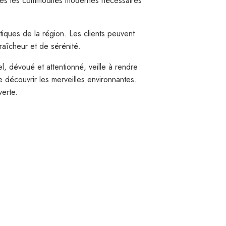
outes les commodités modernes nécessaires
tiques de la région. Les clients peuvent
fraîcheur et de sérénité.
, dévoué et attentionné, veille à rendre
e découvrir les merveilles environnantes.
verte.