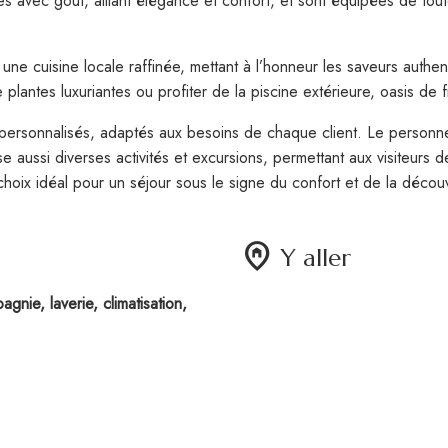
s avec goût, alliant élégance et confort, et sont équipées de t
une cuisine locale raffinée, mettant à l’honneur les saveurs authen
plantes luxuriantes ou profiter de la piscine extérieure, oasis de 
personnalisés, adaptés aux besoins de chaque client. Le personnel
aussi diverses activités et excursions, permettant aux visiteurs d
choix idéal pour un séjour sous le signe du confort et de la décou
home_pin
Y aller
nie, laverie, climatisation,