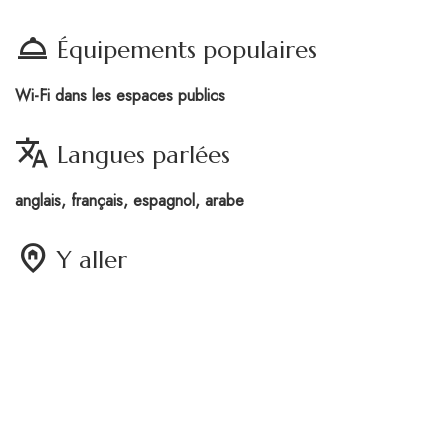
room_service
Équipements populaires
Wi-Fi dans les espaces publics
translate
Langues parlées
anglais, français, espagnol, arabe
home_pin
Y aller