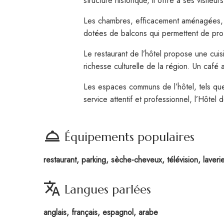
structure historique, il offre à ses visit
Les chambres, efficacement aménagées, all
dotées de balcons qui permettent de profi
Le restaurant de l’hôtel propose une cuis
richesse culturelle de la région. Un caf
Les espaces communs de l’hôtel, tels que 
service attentif et professionnel, l’Hôtel
room_service
Équipements populaires
restaurant, parking, sèche-cheveux, télévision, laverie,
translate
Langues parlées
anglais, français, espagnol, arabe