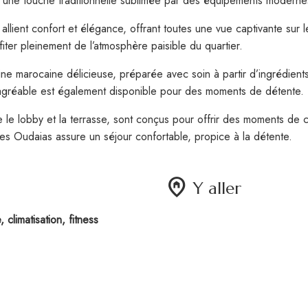
eurs une touche traditionnelle sublimée par des équipements moderne
ient confort et élégance, offrant toutes une vue captivante sur le
ter pleinement de l’atmosphère paisible du quartier.
ine marocaine délicieuse, préparée avec soin à partir d’ingrédien
é agréable est également disponible pour des moments de détente.
le lobby et la terrasse, sont conçus pour offrir des moments de co
 des Oudaias assure un séjour confortable, propice à la détente.
home_pin
Y aller
 climatisation, fitness