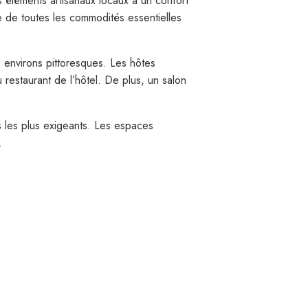
s éléments artisanaux locaux à un confort
de toutes les commodités essentielles
s environs pittoresques. Les hôtes
 restaurant de l’hôtel. De plus, un salon
s les plus exigeants. Les espaces
.