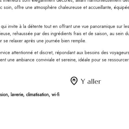
Les intérieurs sont élégamment décorés, alliant harmonieusement de
oin, offre une atmosphère chaleureuse et accueillante, équipée 
qui invite à la détente tout en offrant une vue panoramique sur le
ieuse, rehaussée par des ingrédients frais et de saison, au sein du
ur se relaxer après une journée bien remplie.
ervice attentionné et discret, répondant aux besoins des voyageur
nt une ambiance conviviale et sereine, idéale pour se ressourcer
home_pin
Y aller
on, laverie, climatisation, wi-fi