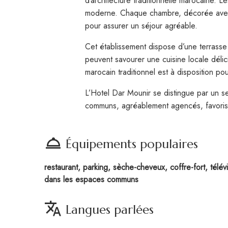
d’architecture traditionnelle marocaine. 
moderne. Chaque chambre, décorée avec s
pour assurer un séjour agréable.
Cet établissement dispose d’une terrasse 
peuvent savourer une cuisine locale délic
marocain traditionnel est à disposition po
L’Hotel Dar Mounir se distingue par un s
communs, agréablement agencés, favorise
room_service
Équipements populaires
restaurant, parking, sèche-cheveux, coffre-fort, télévisi
dans les espaces communs
translate
Langues parlées