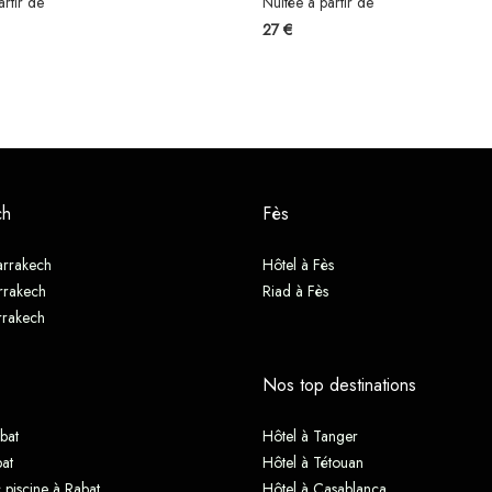
artir de
Nuitée à partir de
27 €
ch
Fès
arrakech
Hôtel à Fès
rrakech
Riad à Fès
rrakech
Nos top destinations
bat
Hôtel à Tanger
at
Hôtel à Tétouan
 piscine à Rabat
Hôtel à Casablanca