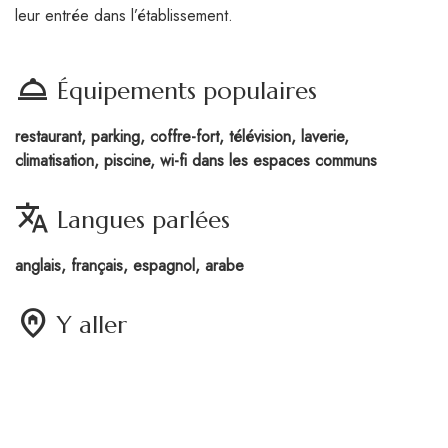
leur entrée dans l’établissement.
room_service
Équipements populaires
restaurant, parking, coffre-fort, télévision, laverie,
climatisation, piscine, wi-fi dans les espaces communs
translate
Langues parlées
anglais, français, espagnol, arabe
home_pin
Y aller