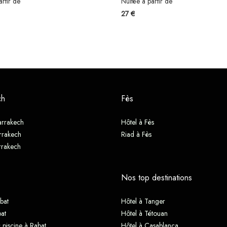
artir de
Nuitée à partir de
27 €
ch
Fès
arrakech
Hôtel à Fès
rrakech
Riad à Fès
rrakech
Nos top destinations
bat
Hôtel à Tanger
at
Hôtel à Tétouan
 piscine à Rabat
Hôtel à Casablanca