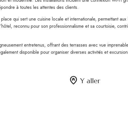
tion et modernité. Les installations incluent une connexion Wi-Fi g
ondre à toutes les attentes des clients.
 place qui sert une cuisine locale et internationale, permettant au
’hôtel, reconnu pour son professionnalisme et sa courtoisie, con
neusement entretenus, offrant des terrasses avec vue imprenable e
galement disponible pour organiser diverses activités et excursion
home_pin
Y aller