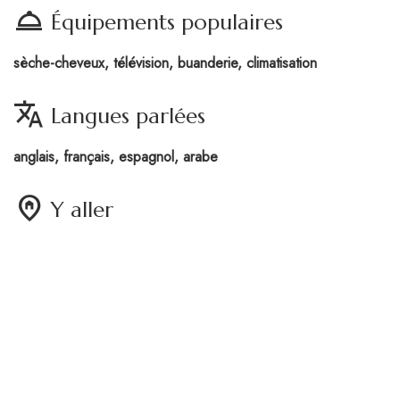
room_service
Équipements populaires
sèche-cheveux, télévision, buanderie, climatisation
translate
Langues parlées
anglais, français, espagnol, arabe
home_pin
Y aller