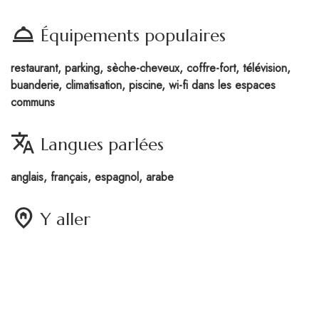
room_service
Équipements populaires
restaurant, parking, sèche-cheveux, coffre-fort, télévision,
buanderie, climatisation, piscine, wi-fi dans les espaces
communs
translate
Langues parlées
anglais, français, espagnol, arabe
home_pin
Y aller