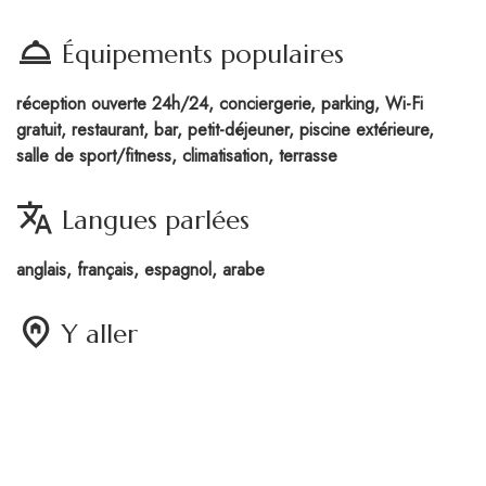
room_service
Équipements populaires
réception ouverte 24h/24, conciergerie, parking, Wi-Fi
gratuit, restaurant, bar, petit-déjeuner, piscine extérieure,
salle de sport/fitness, climatisation, terrasse
translate
Langues parlées
anglais, français, espagnol, arabe
home_pin
Y aller