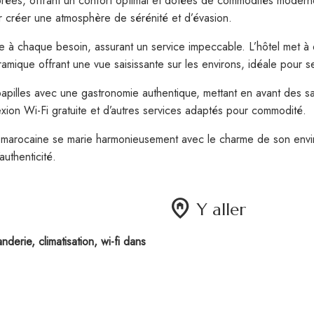
es, offrant un confort optimal et dotées de commodités moderne
créer une atmosphère de sérénité et d’évasion.
re à chaque besoin, assurant un service impeccable. L’hôtel met 
amique offrant une vue saisissante sur les environs, idéale pour s
s papilles avec une gastronomie authentique, mettant en avant des 
exion Wi-Fi gratuite et d’autres services adaptés pour commodité.
ité marocaine se marie harmonieusement avec le charme de son env
uthenticité.
home_pin
Y aller
nderie, climatisation, wi-fi dans