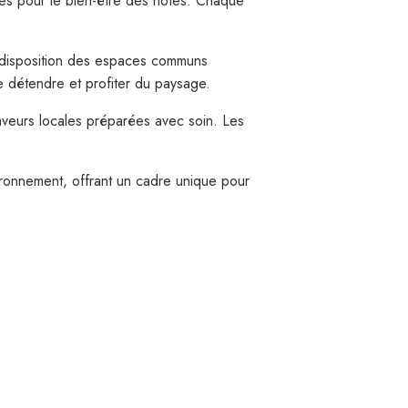
s pour le bien-être des hôtes. Chaque
à disposition des espaces communs
e détendre et profiter du paysage.
saveurs locales préparées avec soin. Les
ironnement, offrant un cadre unique pour