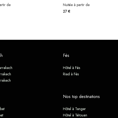
artir de
Nuitée à partir de
27 €
ch
Fès
arrakech
Hôtel à Fès
rrakech
Riad à Fès
rrakech
Nos top destinations
bat
Hôtel à Tanger
at
Hôtel à Tétouan