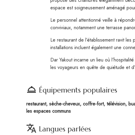
propose des chambres élégamment décoré
espace est soigneusement aménagé pour 
Le personnel attentionné veille à répond
conviviaux, notamment une terrasse panor
Le restaurant de l’établissement ravit le
installations incluent également une conn
Dar Yakout incarne un lieu où l’hospital
les voyageurs en quête de quiétude et d’a
room_service
Équipements populaires
restaurant, sèche-cheveux, coffre-fort, télévision, bua
les espaces communs
translate
Langues parlées