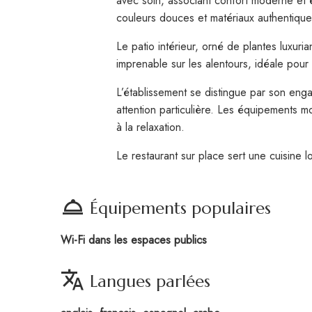
avec soin, associant confort moderne et 
couleurs douces et matériaux authentique
Le patio intérieur, orné de plantes luxur
imprenable sur les alentours, idéale pour
L’établissement se distingue par son eng
attention particulière. Les équipements 
à la relaxation.
Le restaurant sur place sert une cuisine l
room_service
Équipements populaires
Wi-Fi dans les espaces publics
translate
Langues parlées