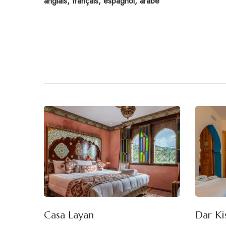
anglais, français, espagnol, arabe
Casa Layan
Dar Ki