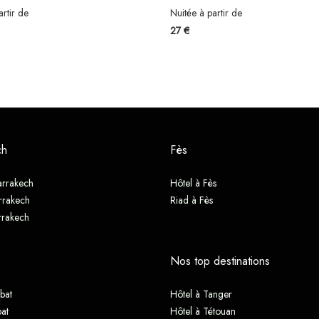
artir de
Nuitée à partir de
27 €
ch
Fès
arrakech
Hôtel à Fès
rrakech
Riad à Fès
rrakech
Nos top destinations
bat
Hôtel à Tanger
at
Hôtel à Tétouan