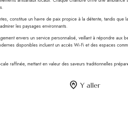
éléments artisanaux locaux. Chaque chambre offre une ambiance se
s.
iantes, constitue un havre de paix propice à la détente, tandis que
 admirer les paysages environnants.
agement envers un service personnalisé, veillant à répondre aux 
modernes disponibles incluent un accès Wi-Fi et des espaces commu
ocale raffinée, mettant en valeur des saveurs traditionnelles prépar
home_pin
Y aller