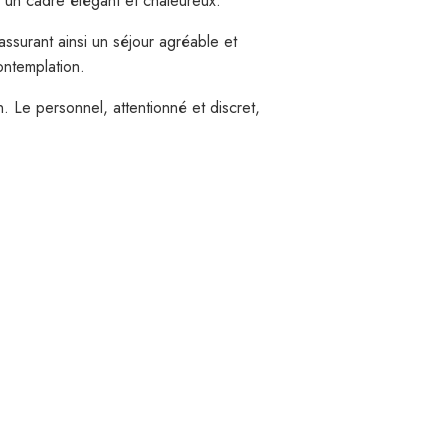
t un cadre élégant et chaleureux.
surant ainsi un séjour agréable et
ontemplation.
. Le personnel, attentionné et discret,