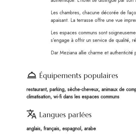
authentique. L’hôtel se distingue par son
Les chambres, chacune décorée de façon u
apaisant. La terrasse offre une vue impren
Les espaces communs sont soigneusement am
s’engage à offrir un service de qualité,
Dar Meziana allie charme et authenticité 
room_service
Équipements populaires
restaurant, parking, sèche-cheveux, animaux de compa
climatisation, wi-fi dans les espaces communs
translate
Langues parlées
anglais, français, espagnol, arabe