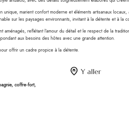
 style andalou, avec des détails soigneusement élaborés qui créen
nique, marient confort moderne et éléments artisanaux locaux, as
able sur les paysages environnants, invitant à la détente et à la c
énagés, reflétant l’amour du détail et le respect de la tradition
 répondant aux besoins des hôtes avec une grande attention.
pour offrir un cadre propice à la détente.
home_pin
Y aller
gnie, coffre-fort,