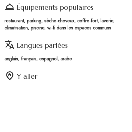
room_service
Équipements populaires
restaurant, parking, sèche-cheveux, coffre-fort, laverie,
climatisation, piscine, wi-fi dans les espaces communs
translate
Langues parlées
anglais, français, espagnol, arabe
home_pin
Y aller