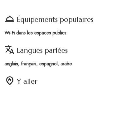
room_service
Équipements populaires
Wi-Fi dans les espaces publics
translate
Langues parlées
anglais, français, espagnol, arabe
home_pin
Y aller