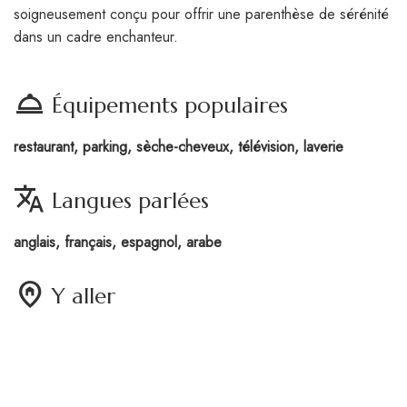
soigneusement conçu pour offrir une parenthèse de sérénité
dans un cadre enchanteur.
room_service
Équipements populaires
restaurant, parking, sèche-cheveux, télévision, laverie
translate
Langues parlées
anglais, français, espagnol, arabe
home_pin
Y aller