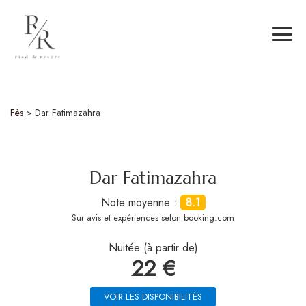
Fès
>
Dar Fatimazahra
Dar Fatimazahra
Note moyenne :
8.1
Sur
avis et expériences selon booking.com
Nuitée (à partir de)
22 €
VOIR LES DISPONIBILITÉS