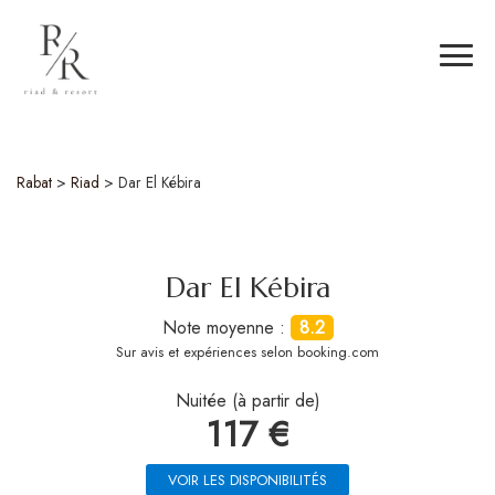
Rabat
>
Riad
>
Dar El Kébira
Dar El Kébira
Note moyenne :
8.2
Sur
avis et expériences selon booking.com
Nuitée (à partir de)
117 €
VOIR LES DISPONIBILITÉS