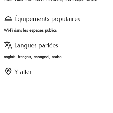
room_service
Équipements populaires
Wi-Fi dans les espaces publics
translate
Langues parlées
anglais, français, espagnol, arabe
home_pin
Y aller