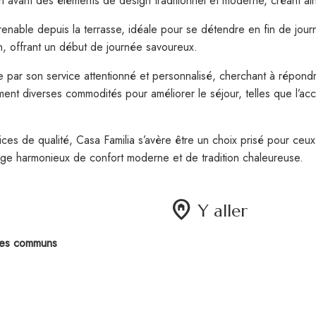
avant des éléments de design traditionnel et moderne, créant ains
renable depuis la terrasse, idéale pour se détendre en fin de jou
n, offrant un début de journée savoureux.
e par son service attentionné et personnalisé, cherchant à répondr
ent diverses commodités pour améliorer le séjour, telles que l’acc
es de qualité, Casa Familia s’avère être un choix prisé pour ceux e
nge harmonieux de confort moderne et de tradition chaleureuse.
home_pin
Y aller
aces communs