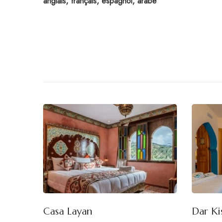
anglais, français, espagnol, arabe
Casa Layan
Dar Ki