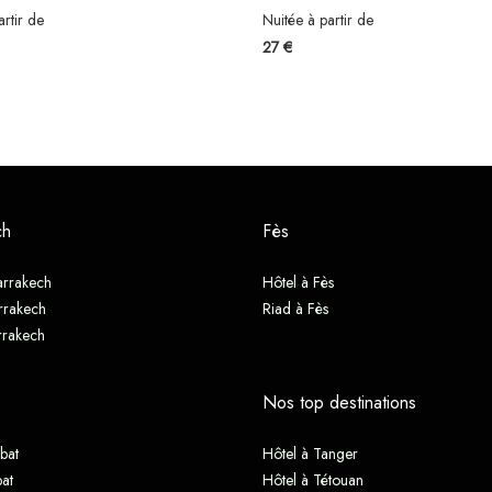
artir de
Nuitée à partir de
27 €
ch
Fès
arrakech
Hôtel à Fès
rrakech
Riad à Fès
rrakech
Nos top destinations
bat
Hôtel à Tanger
at
Hôtel à Tétouan