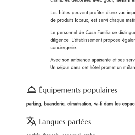
chambres décorées avec goût, mettant en 
Les hôtes peuvent profiter d’une vue imp
de produits locaux, est servi chaque mati
Le personnel de Casa Familia se distingu
diligence. L’établissement propose égalem
conciergerie.
Avec son ambiance apaisante et ses servic
Un séjour dans cet hôtel promet un méla
room_service
Équipements populaires
parking, buanderie, climatisation, wi-fi dans les esp
translate
Langues parlées