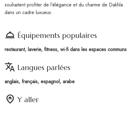
souhaitent profiter de l’élégance et du charme de Dakhla
dans un cadre luxueux.
room_service
Équipements populaires
restaurant, laverie, fitness, wi-fi dans les espaces communs
translate
Langues parlées
anglais, français, espagnol, arabe
home_pin
Y aller